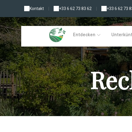
Kontakt
|
+33 6 62 73 83 62
|
+33 6 62 73 8
Entdecken
Unterkün
Rec