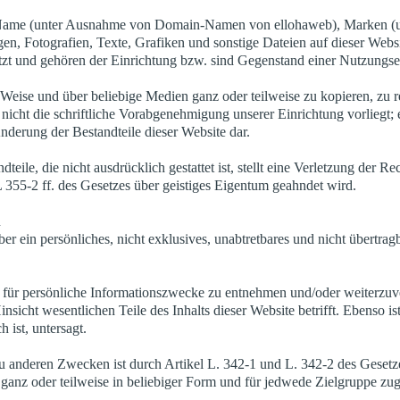
n-Name (unter Ausnahme von Domain-Namen von ellohaweb), Marken (
en, Fotografien, Texte, Grafiken und sonstige Dateien auf dieser Web
tzt und gehören der Einrichtung bzw. sind Gegenstand einer Nutzungse
ge Weise und über beliebige Medien ganz oder teilweise zu kopieren, zu 
u nicht die schriftliche Vorabgenehmigung unserer Einrichtung vorliegt; 
nderung der Bestandteile dieser Website dar.
teile, die nicht ausdrücklich gestattet ist, stellt eine Verletzung der 
L 355-2 ff. des Gesetzes über geistiges Eigentum geahndet wird.
n
r ein persönliches, nicht exklusives, unabtretbares und nicht übertrag
sites für persönliche Informationszwecke zu entnehmen und/oder weiter
Hinsicht wesentlichen Teile des Inhalts dieser Website betrifft. Ebens
 ist, untersagt.
zu anderen Zwecken ist durch Artikel L. 342-1 und L. 342-2 des Gesetz
ite ganz oder teilweise in beliebiger Form und für jedwede Zielgruppe z