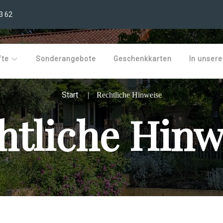
3 62
fte
Sonderangebote
Geschenkkarten
In unser
Start
Rechtliche Hinweise
htliche Hinw