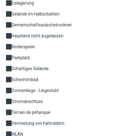
Eislagerung
Gelände im Halbschatten
Gemeinschaftswäschetrockner
Haustiere nicht zugelassen
Kinderspiele
Parkplatz
Schattiges Gelände
Schwimmbad
Sonnenliege - Liegestuhl
Stromanschluss
Terrain de pétanque
Vermietung von Fahrrädern
WLAN