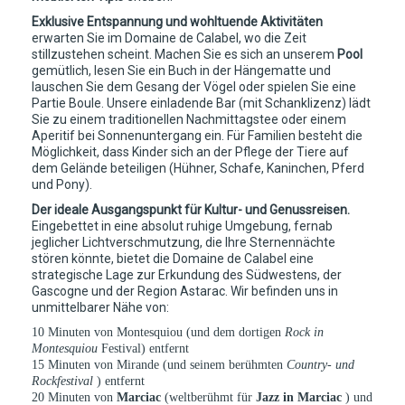
Exklusive Entspannung und wohltuende Aktivitäten
erwarten Sie im Domaine de Calabel, wo die Zeit
stillzustehen scheint. Machen Sie es sich an unserem
Pool
gemütlich, lesen Sie ein Buch in der Hängematte und
lauschen Sie dem Gesang der Vögel oder spielen Sie eine
Partie Boule. Unsere einladende Bar (mit Schanklizenz) lädt
Sie zu einem traditionellen Nachmittagstee oder einem
Aperitif bei Sonnenuntergang ein. Für Familien besteht die
Möglichkeit, dass Kinder sich an der Pflege der Tiere auf
dem Gelände beteiligen (Hühner, Schafe, Kaninchen, Pferd
und Pony).
Der ideale Ausgangspunkt für Kultur- und Genussreisen.
Eingebettet in eine absolut ruhige Umgebung, fernab
jeglicher Lichtverschmutzung, die Ihre Sternennächte
stören könnte, bietet die Domaine de Calabel eine
strategische Lage zur Erkundung des Südwestens, der
Gascogne und der Region Astarac. Wir befinden uns in
unmittelbarer Nähe von:
10 Minuten von Montesquiou (und dem dortigen
Rock in
Montesquiou
Festival) entfernt
15 Minuten von Mirande (und seinem berühmten
Country- und
Rockfestival
) entfernt
20 Minuten von
Marciac
(weltberühmt für
Jazz in Marciac
) und