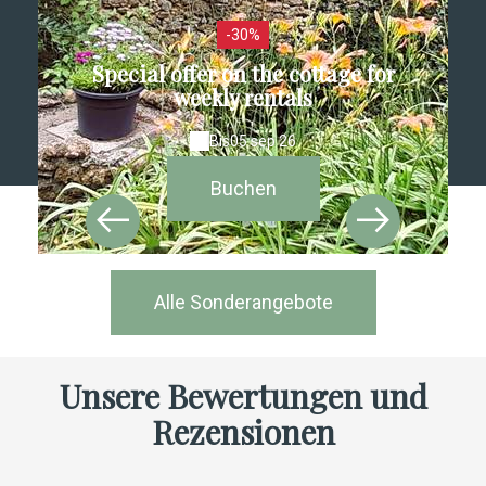
-30%
Special offer on the cottage for
weekly rentals
Bis
05 sep 26
Buchen
Alle Sonderangebote
Unsere Bewertungen und
Rezensionen