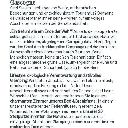
Gascogne
Sind Sie ein Liebhaber von Weite, authentischen
Begegnungen und entschleunigtem Tourismus? Domaine
de Calabel öffnet Ihnen seine Pforten für ein völliges
Abschalten im Herzen der Gers-Landschaft.
„Ein Gefühl wie am Ende der Welt.""
Abseits der Hauptstraße
schlängelt sich ein kilometerlanger Pfad durch die Natur zu
unserem
kleinen, abgelegenen Campingplatz
. Hier pflegen
wir
den Geist des traditionellen Campings
und die familiäre
Atmosphäre eines überschaubaren Betriebs. Keine
Menschenmassen, keine großen Ferienanlagen. Einfach
eine abgeschiedene grüne Oase, unvergleichliche Ruhe und
Natur von seltener Schönheit, typisch für die Gers.
Lifestyle, ökologische Verantwortung und stilvolles
Glamping:
Wir bieten Urlaub so, wie wir ihn lieben: einfach,
erholsam und im Einklang mit der Natur. Unser
umweltfreundliches und nachhaltiges Gelände lässt keine
Wünsche offen. Je nach Vorliebe können Sie in einem
charmanten Zimmer unseres Bed & Breakfasts
, in einem
unserer freistehenden
Ferienhäuser
, in einem Zelt,
Wohnmobil oder Wohnwagen auf einem
unserer 20
Stellplätze inmitten der Natur
übernachten oder das
einzigartige Abenteuer
Glamping in einem unserer beiden
möblierten Tipis
erleben.