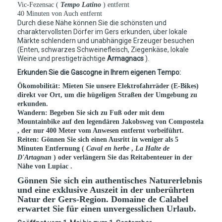
Vic-Fezensac (
Tempo Latino
) entfernt
40 Minuten von Auch entfernt
Durch diese Nähe können Sie die schönsten und
charaktervollsten Dörfer im Gers erkunden, über lokale
Märkte schlendern und unabhängige Erzeuger besuchen
(Enten, schwarzes Schweinefleisch, Ziegenkäse, lokale
Weine und prestigeträchtige
Armagnacs
).
Erkunden Sie die Gascogne in Ihrem eigenen Tempo:
Ökomobilität:
Mieten Sie unsere
Elektrofahrräder (E-Bikes)
direkt vor Ort, um die hügeligen Straßen der Umgebung zu
erkunden.
Wandern:
Begeben Sie sich zu Fuß oder mit dem
Mountainbike auf den legendären
Jakobsweg von Compostela
, der nur 400 Meter vom Anwesen entfernt vorbeiführt.
Reiten:
Gönnen Sie sich einen Ausritt in weniger als 5
Minuten Entfernung (
Caval en herbe
,
La Halte de
D'Artagnan
) oder verlängern Sie das Reitabenteuer in der
Nähe
von Lupiac
.
Gönnen Sie sich ein authentisches Naturerlebnis
und eine exklusive Auszeit in der unberührten
Natur der Gers-Region. Domaine de Calabel
erwartet Sie für einen unvergesslichen Urlaub.