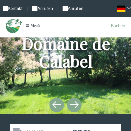
Kontakt
|
Anrufen
|
Anrufen
Buchen
Menü
Domaine de
Calabel