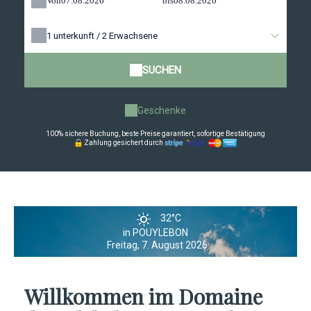
Von
bis
1
unterkunft /
2
Erwachsene
SUCHEN
Geschenke
100% sichere Buchung, beste Preise garantiert, sofortige Bestätigung
Zahlung gesichert durch
32°C
in POUYLEBON
Freitag, 7. August 2026
Willkommen im Domaine