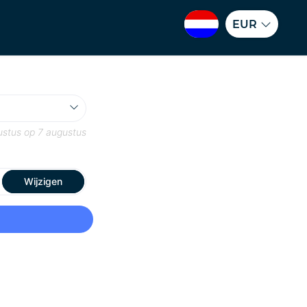
EUR
ustus
op
7 augustus
Wijzigen