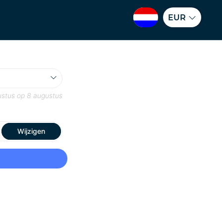
EUR
ustus
op
8 augustus
Wijzigen