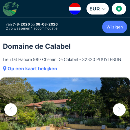
EUR
0
van
7-8-2026
op
08-08-2026
Wijzigen
2 volwassenen 1 accommodatie
Domaine de Calabel
Lieu Dit Haoure 980 Chemin De Calabel - 32320 POUYLEBON
Op een kaart bekijken