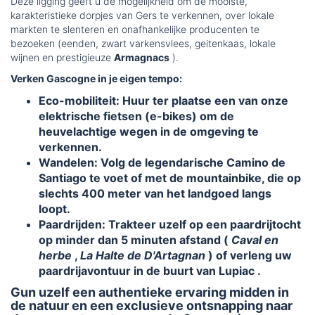
Deze ligging geeft u de mogelijkheid om de mooiste,
karakteristieke dorpjes van Gers te verkennen, over lokale
markten te slenteren en onafhankelijke producenten te
bezoeken (eenden, zwart varkensvlees, geitenkaas, lokale
wijnen en prestigieuze
Armagnacs
).
Verken Gascogne in je eigen tempo:
Eco-mobiliteit: Huur ter plaatse een van onze
elektrische fietsen (e-bikes) om de
heuvelachtige wegen in de omgeving te
verkennen.
Wandelen: Volg de legendarische Camino de
Santiago te voet of met de mountainbike, die op
slechts 400 meter van het landgoed langs
loopt.
Paardrijden: Trakteer uzelf op een paardrijtocht
op minder dan 5 minuten afstand (
Caval en
herbe
,
La Halte de D'Artagnan
) of verleng uw
paardrijavontuur in de buurt van Lupiac .
Gun uzelf een authentieke ervaring midden in
de natuur en een exclusieve ontsnapping naar