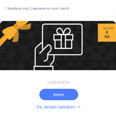
niet
niet
niet
* Vanafprijs voor 2 personen en voor 1 nacht.
beschikbaar
beschikbaar
beschikbaar
Donderdag
WAARDE
13-8
€
50
niet
beschikbaar
CADEAUBON
Kopen
De details bekijken