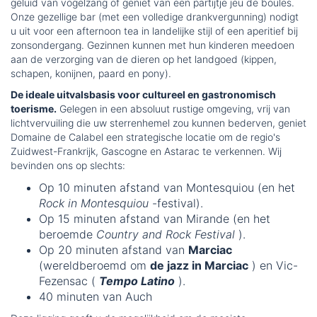
geluid van vogelzang of geniet van een partijtje jeu de boules.
Onze gezellige bar (met een volledige drankvergunning) nodigt
u uit voor een afternoon tea in landelijke stijl of een aperitief bij
zonsondergang. Gezinnen kunnen met hun kinderen meedoen
aan de verzorging van de dieren op het landgoed (kippen,
schapen, konijnen, paard en pony).
De ideale uitvalsbasis voor cultureel en gastronomisch
toerisme.
Gelegen in een absoluut rustige omgeving, vrij van
lichtvervuiling die uw sterrenhemel zou kunnen bederven, geniet
Domaine de Calabel een strategische locatie om de regio's
Zuidwest-Frankrijk, Gascogne en Astarac te verkennen. Wij
bevinden ons op slechts:
Op 10 minuten afstand van Montesquiou (en het
Rock in Montesquiou
-festival).
Op 15 minuten afstand van Mirande (en het
beroemde
Country and Rock Festival
).
Op 20 minuten afstand van
Marciac
(wereldberoemd om
de jazz in Marciac
) en Vic-
Fezensac (
Tempo Latino
).
40 minuten van Auch