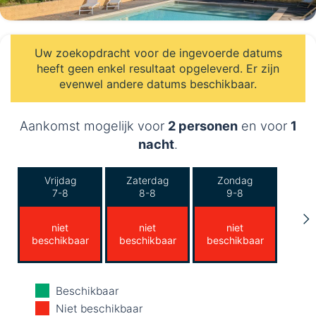
Uw zoekopdracht voor de ingevoerde datums
heeft geen enkel resultaat opgeleverd. Er zijn
evenwel andere datums beschikbaar.
Aankomst mogelijk voor
2 personen
en voor
1
nacht
.
Vrijdag
Zaterdag
Zondag
7-8
8-8
9-8
niet
niet
niet
beschikbaar
beschikbaar
beschikbaar
Maandag
Dinsdag
Woensdag
Beschikbaar
10-8
11-8
12-8
Niet beschikbaar