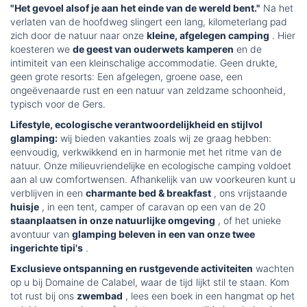
"Het gevoel alsof je aan het einde van de wereld bent."
Na het
verlaten van de hoofdweg slingert een lang, kilometerlang pad
zich door de natuur naar onze
kleine, afgelegen camping
. Hier
koesteren we
de geest van ouderwets kamperen
en de
intimiteit van een kleinschalige accommodatie. Geen drukte,
geen grote resorts: Een afgelegen, groene oase, een
ongeëvenaarde rust en een natuur van zeldzame schoonheid,
typisch voor de Gers.
Lifestyle, ecologische verantwoordelijkheid en stijlvol
glamping:
wij bieden vakanties zoals wij ze graag hebben:
eenvoudig, verkwikkend en in harmonie met het ritme van de
natuur. Onze milieuvriendelijke en ecologische camping voldoet
aan al uw comfortwensen. Afhankelijk van uw voorkeuren kunt u
verblijven in een
charmante bed & breakfast
, ons vrijstaande
huisje
, in een tent, camper of caravan op een van de 20
staanplaatsen in onze natuurlijke omgeving
, of het unieke
avontuur van
glamping beleven in een van onze twee
ingerichte tipi's
.
Exclusieve ontspanning en rustgevende activiteiten
wachten
op u bij Domaine de Calabel, waar de tijd lijkt stil te staan. Kom
tot rust bij ons
zwembad
, lees een boek in een hangmat op het