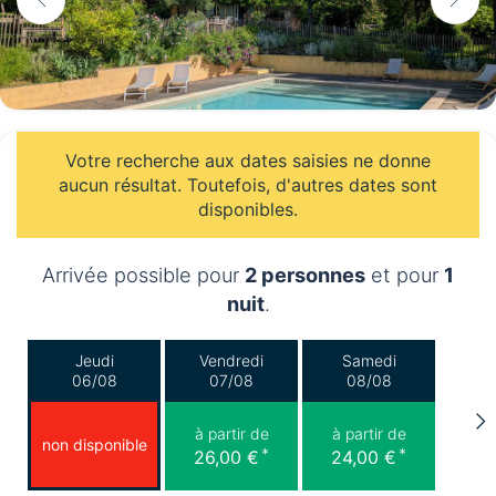
Votre recherche aux dates saisies ne donne
aucun résultat. Toutefois, d'autres dates sont
disponibles.
Arrivée possible pour
2 personnes
et pour
1
nuit
.
Jeudi
Vendredi
Samedi
06/08
07/08
08/08
à partir de
à partir de
non disponible
*
*
26,00 €
24,00 €