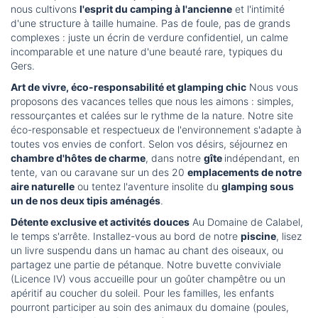
nous cultivons
l'esprit du camping à l'ancienne
et l'intimité
d'une structure à taille humaine. Pas de foule, pas de grands
complexes : juste un écrin de verdure confidentiel, un calme
incomparable et une nature d'une beauté rare, typiques du
Gers.
Art de vivre, éco-responsabilité et glamping chic
Nous vous
proposons des vacances telles que nous les aimons : simples,
ressourçantes et calées sur le rythme de la nature. Notre site
éco-responsable et respectueux de l'environnement s'adapte à
toutes vos envies de confort. Selon vos désirs, séjournez en
chambre d'hôtes de charme
, dans notre
gîte
indépendant, en
tente, van ou caravane sur un des 20
emplacements de notre
aire naturelle
ou tentez l'aventure insolite du
glamping sous
un de nos deux tipis aménagés
.
Détente exclusive et activités douces
Au Domaine de Calabel,
le temps s'arrête. Installez-vous au bord de notre
piscine
, lisez
un livre suspendu dans un hamac au chant des oiseaux, ou
partagez une partie de pétanque. Notre buvette conviviale
(Licence IV) vous accueille pour un goûter champêtre ou un
apéritif au coucher du soleil. Pour les familles, les enfants
pourront participer au soin des animaux du domaine (poules,