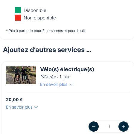
Dimanche
Lundi
Mardi
Disponible
09/08
10/08
11/08
Non disponible
à partir de
à partir de
à partir de
* Prix à partir de pour 2 personnes et pour 1 nuit.
*
*
*
24,00 €
24,00 €
24,00 €
Ajoutez d’autres services …
Mercredi
12/08
Vélo(s) électrique(s)
à partir de
*
24,00 €
Durée : 1 jour
En savoir plus
20,00 €
En savoir plus