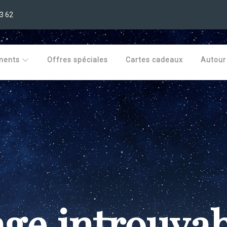
3 62
ments
Offres spéciales
Cartes cadeaux
Autour
ge introuva