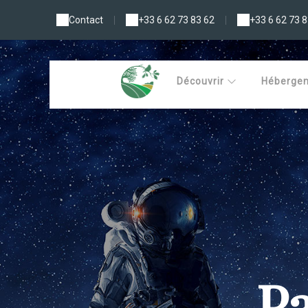
Contact
|
+33 6 62 73 83 62
|
+33 6 62 73 8
Découvrir
Héberge
Pa