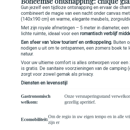
Boheemse ontsnapping: chique glam
Gun jezelf een tijdloze ontsnapping en ervaar de cha
combineert de magie van een nacht onder canvas met
(140x190 cm) en warme, elegante meubels, zorgvuldi
Met zijn royale afmetingen – 5 meter in diameter, een
lichte ruimte, ideaal voor een
romantisch verblijf midd
Een sfeer van 'slow tourism' en ontkoppeling.
Buiten o
nodigen u uit om te ontspannen, een zomers boek te l
natuur.
Voor uw ultieme comfort is alles ontworpen voor een 
is gratis. De sanitaire voorzieningen van de camping
zorgt voor zowel gemak als privacy.
Diensten en levensstijl
Gastronomisch
Onze versnaperingsstand verwelkomt 
welkom:
gezellig aperitief.
Om de regio in uw eigen tempo en in alle vri
Ecomobiliteit:
zijn er