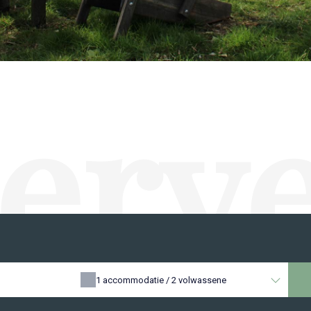
erv
1
accommodatie /
2
volwassene