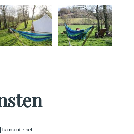
nsten
Tuinmeubelset