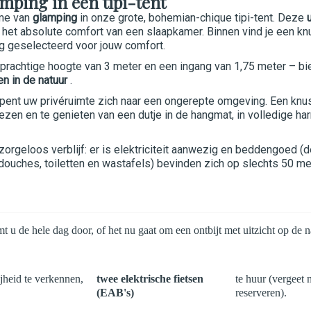
ping in een tipi-tent
rme van
glamping
in onze grote, bohemian-chique tipi-tent. Deze
 het absolute comfort van een slaapkamer. Binnen vind je een 
g geselecteerd voor jouw comfort.
 prachtige hoogte van 3 meter en een ingang van 1,75 meter – bie
en in de natuur
.
pent uw privéruimte zich naar een ongerepte omgeving. Een knu
ezen en te genieten van een dutje in de hangmat, in volledige 
zorgeloos verblijf: er is elektriciteit aanwezig en beddengoed 
 (douches, toiletten en wastafels) bevinden zich op slechts 50 
u de hele dag door, of het nu gaat om een ontbijt met uitzicht op de na
jheid te verkennen,
twee elektrische fietsen
te huur (vergeet 
(EAB's)
reserveren).