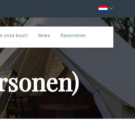
In onze buurt
News
Reserveren
ersonen)