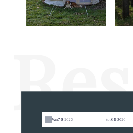
Res
Van
tot