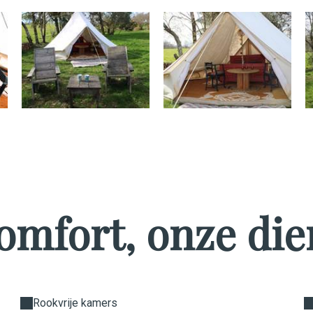
omfort, onze die
Rookvrije kamers