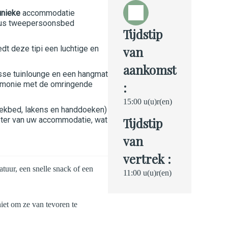
unieke
accommodatie
knus tweepersoonsbed
Tijdstip
dt deze tipi een luchtige en
van
aankomst
sse tuinlounge en een hangmat
harmonie met de omringende
:
15:00 u(u)r(en)
(dekbed, lakens en handdoeken)
meter van uw accommodatie, wat
Tijdstip
van
vertrek :
tuur, een snelle snack of een
11:00 u(u)r(en)
niet om ze van tevoren te