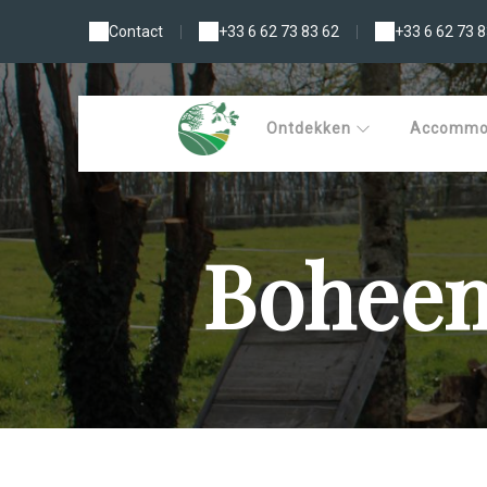
Contact
|
+33 6 62 73 83 62
|
+33 6 62 73 8
Ontdekken
Accommo
Boheems