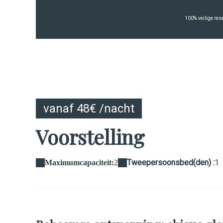
100% veilige res
vanaf 48€ /nacht
Voorstelling
Tweepersoonsbed(den) :
1
Maximumcapaciteit:
2