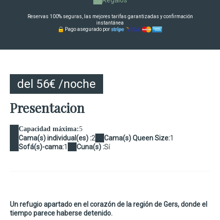
Reservas 100% seguras, las mejores tarifas garantizadas y confirmación
instantánea
Pago asegurado por
del 56€ /noche
Presentacion
Capacidad máxima:
5
Cama(s) individual(es) :
2
Cama(s) Queen Size:
1
Sofá(s)-cama:
1
Cuna(s) :
Sí
Un refugio apartado en el corazón de la región de Gers, donde el
tiempo parece haberse detenido.