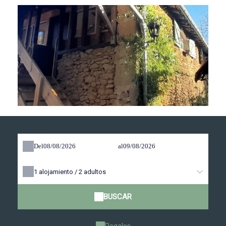
Del
al
1
alojamiento /
2
adultos
BUSCAR
Regalos