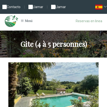
Contacto
|
Llamar
|
Llamar
Reservas en linea
Menú
Gite (4 à 5 personnes)