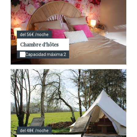
del 56€ /noche
Chambre d'hôtes
Capacidad máxima:2
del 48€ /noche