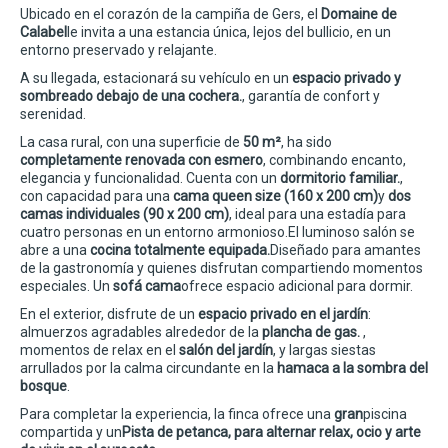
Ubicado en el corazón de la campiña de Gers, el
Domaine de
Calabel
le invita a una estancia única, lejos del bullicio, en un
entorno preservado y relajante.
A su llegada, estacionará su vehículo en un
espacio privado y
sombreado debajo de una cochera.
, garantía de confort y
serenidad.
La casa rural, con una superficie de
50 m²
, ha sido
completamente renovada con esmero
, combinando encanto,
elegancia y funcionalidad. Cuenta con un
dormitorio familiar.
,
con capacidad para una
cama queen size (160 x 200 cm)
y
dos
camas individuales (90 x 200 cm)
, ideal para una estadía para
cuatro personas en un entorno armonioso.
El luminoso salón se
abre a una
cocina totalmente equipada.
Diseñado para amantes
de la gastronomía y quienes disfrutan compartiendo momentos
especiales. Un
sofá cama
ofrece espacio adicional para dormir.
En el exterior, disfrute de un
espacio privado en el jardín
:
almuerzos agradables alrededor de la
plancha de gas.
,
momentos de relax en el
salón del jardín
, y largas siestas
arrullados por la calma circundante en la
hamaca a la sombra del
bosque
.
Para completar la experiencia, la finca ofrece una
gran
piscina
compartida y un
Pista de petanca, para alternar relax, ocio y arte