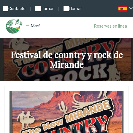
Contacto
|
Llamar
|
Llamar
Reservas en linea
Menú
Festival de country y rock de
Mirande