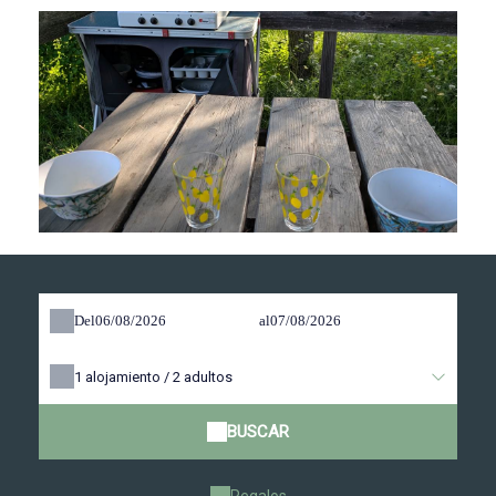
Del
al
1
alojamiento /
2
adultos
BUSCAR
Regalos