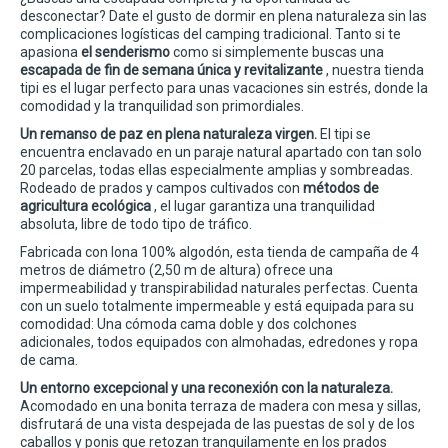
desconectar? Date el gusto de dormir en plena naturaleza sin las
complicaciones logísticas del camping tradicional. Tanto si te
apasiona
el senderismo
como si simplemente buscas una
escapada de fin de semana única y revitalizante
, nuestra tienda
tipi es el lugar perfecto para unas vacaciones sin estrés, donde la
comodidad y la tranquilidad son primordiales.
Un remanso de paz en plena naturaleza virgen.
El tipi se
encuentra enclavado en un paraje natural apartado con tan solo
20 parcelas, todas ellas especialmente amplias y sombreadas.
Rodeado de prados y campos cultivados con
métodos de
agricultura ecológica
, el lugar garantiza una tranquilidad
absoluta, libre de todo tipo de tráfico.
Fabricada con lona 100% algodón, esta tienda de campaña de 4
metros de diámetro (2,50 m de altura) ofrece una
impermeabilidad y transpirabilidad naturales perfectas. Cuenta
con un suelo totalmente impermeable y está equipada para su
comodidad: Una cómoda cama doble y dos colchones
adicionales, todos equipados con almohadas, edredones y ropa
de cama.
Un entorno excepcional y una reconexión con la naturaleza.
Acomodado en una bonita terraza de madera con mesa y sillas,
disfrutará de una vista despejada de las puestas de sol y de los
caballos y ponis que retozan tranquilamente en los prados