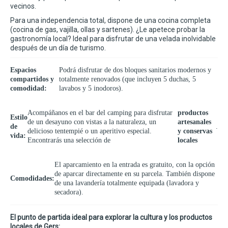
vecinos.
Para una independencia total, dispone de una cocina completa
(cocina de gas, vajilla, ollas y sartenes). ¿Le apetece probar la
gastronomía local? Ideal para disfrutar de una velada inolvidable
después de un día de turismo.
Espacios
Podrá disfrutar de dos bloques sanitarios modernos y
compartidos y
totalmente renovados (que incluyen 5 duchas, 5
comodidad:
lavabos y 5 inodoros).
Acompáñanos en el bar del camping para disfrutar
productos
Estilo
de un desayuno con vistas a la naturaleza, un
artesanales
de
.
delicioso tentempié o un aperitivo especial.
y conservas
vida:
Encontrarás una selección de
locales
El aparcamiento en la entrada es gratuito, con la opción
de aparcar directamente en su parcela. También dispone
Comodidades:
de una lavandería totalmente equipada (lavadora y
secadora).
El punto de partida ideal para explorar la cultura y los productos
locales de Gers: