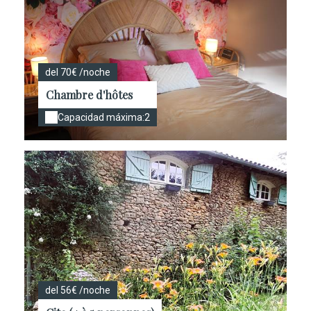
del 70€ /noche
Chambre d'hôtes
Capacidad máxima:2
del 56€ /noche