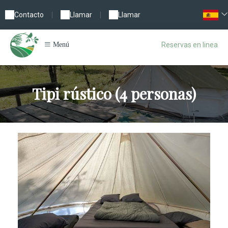
Contacto
|
Llamar
|
Llamar
Reservas en linea
Menú
Tipi rústico (4 personas)