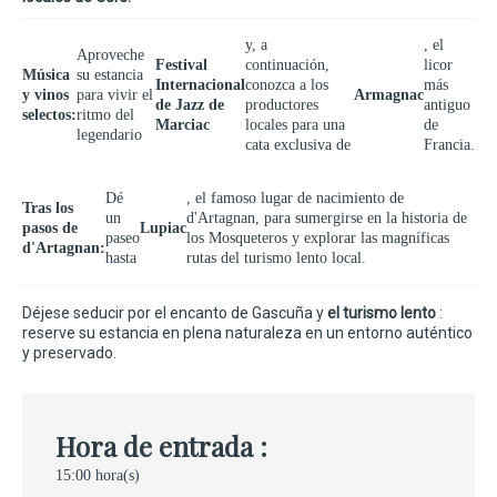
y, a
, el
Aproveche
Festival
continuación,
licor
Música
su estancia
Internacional
conozca a los
más
y vinos
para vivir el
Armagnac
de Jazz de
productores
antiguo
selectos:
ritmo del
Marciac
locales para una
de
legendario
cata exclusiva de
Francia.
Dé
, el famoso lugar de nacimiento de
Tras los
un
d'Artagnan, para sumergirse en la historia de
pasos de
Lupiac
paseo
los Mosqueteros y explorar las magníficas
d'Artagnan:
hasta
rutas del turismo lento local.
Déjese seducir por el encanto de Gascuña y
el turismo lento
:
reserve su estancia en plena naturaleza en un entorno auténtico
y preservado.
Hora de entrada :
15:00 hora(s)