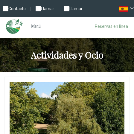
Contacto
|
Llamar
|
Llamar
Reservas en linea
Menú
Actividades y Ocio