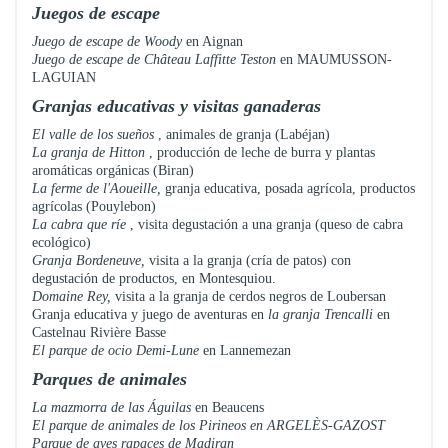
Juegos de escape
Juego de escape de Woody
en Aignan
Juego de escape de Château Laffitte Teston
en MAUMUSSON-
LAGUIAN
Granjas educativas y visitas ganaderas
El valle de los sueños
, animales de granja (Labéjan)
La granja de Hitton
, producción de leche de burra y plantas
aromáticas orgánicas (Biran)
La ferme de l'Aoueille,
granja educativa, posada agrícola, productos
agrícolas (Pouylebon)
La cabra que ríe
, visita degustación a una granja (queso de cabra
ecológico)
Granja Bordeneuve,
visita a la granja (cría de patos) con
degustación de productos, en Montesquiou.
Domaine Rey,
visita a la granja de cerdos negros de Loubersan
Granja educativa y juego de aventuras en
la granja Trencalli
en
Castelnau Rivière Basse
El parque de ocio Demi-Lune
en Lannemezan
Parques de animales
La mazmorra de las Águilas
en Beaucens
El parque de animales de los Pirineos en ARGELÈS-GAZOST
Parque de aves rapaces
de Madiran