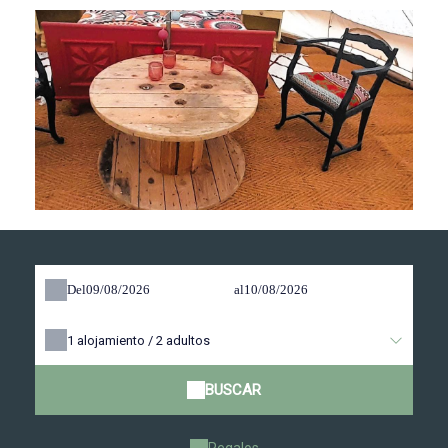
Del
al
1
alojamiento /
2
adultos
BUSCAR
Regalos