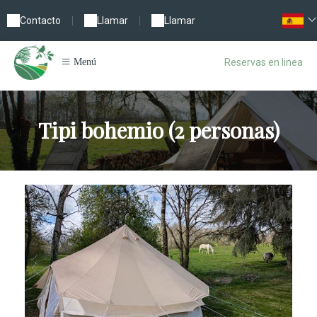
Contacto
|
Llamar
|
Llamar
Reservas en linea
Menú
Tipi bohemio (2 personas)