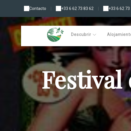
Contacto
|
+33 6 62 73 83 62
|
+33 6 62 73
Descubrir
Alojamien
Festival