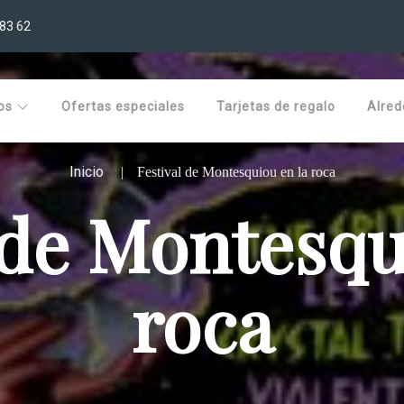
 83 62
tos
Ofertas especiales
Tarjetas de regalo
Alred
Inicio
Festival de Montesquiou en la roca
 de Montesqu
roca