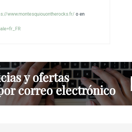
ps://www.montesquiouontherocks.fr/
o en
ale=fr_FR
cias y ofertas
por correo electrónico